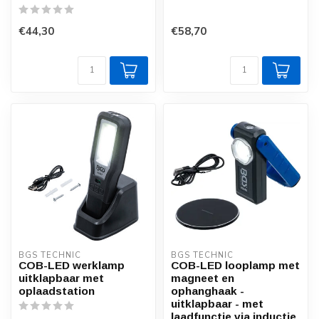
€44,30
€58,70
BGS TECHNIC
BGS TECHNIC
COB-LED werklamp
COB-LED looplamp met
uitklapbaar met
magneet en
oplaadstation
ophanghaak -
uitklapbaar - met
laadfunctie via inductie