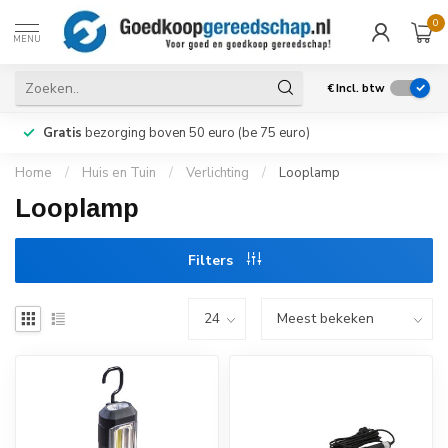
0
MENU
€
Incl. btw
Gratis
bezorging boven 50 euro (be 75 euro)
Home
/
Huis en Tuin
/
Verlichting
/
Looplamp
Looplamp
Filters