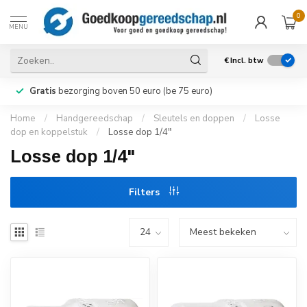
0
MENU
€
Incl. btw
Gratis
bezorging boven 50 euro (be 75 euro)
Home
/
Handgereedschap
/
Sleutels en doppen
/
Losse
dop en koppelstuk
/
Losse dop 1/4"
Losse dop 1/4"
Filters