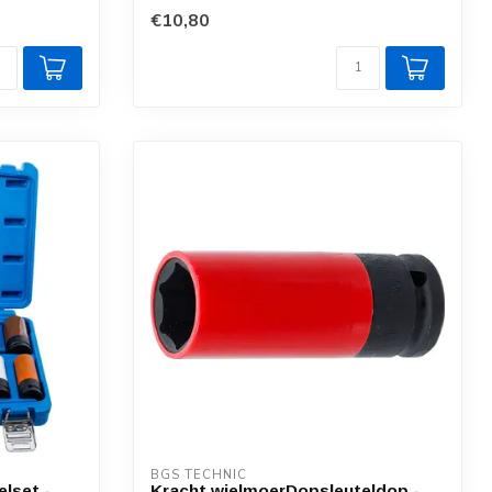
€10,80
BGS TECHNIC
lset -
Kracht wielmoerDopsleuteldop -