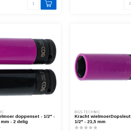
IC
BGS TECHNIC
elmoer doppenset - 1/2" -
Kracht wielmoerDopsleut
5 mm - 2 delig
1/2" - 21,5 mm