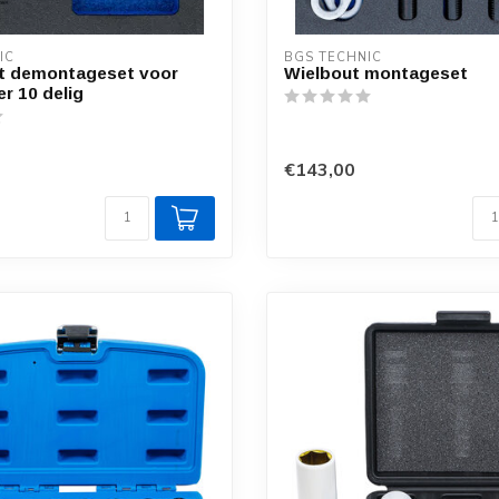
IC
BGS TECHNIC
ot demontageset voor
Wielbout montageset
r 10 delig
€143,00