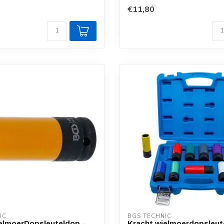
€11,80
IC
BGS TECHNIC
elmoerDopsleuteldop -
Kracht wielmoerdopsleute