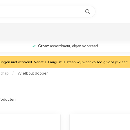
Groot
assortiment, eigen voorraad
ngen niet verwerkt. Vanaf 10 augustus staan wij weer volledig voor je klaar!
schap
/
Wielbout doppen
roducten