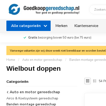
Alle categorieën
Merken
Klantenservice
Gratis
bezorging boven 50 euro (be 75 euro)
Vanwege vakantie zijn wij deze week niet bereikbaar en worden bestelli
Home
/
Auto en motor gereedschap
/
Banden montage gereed
Wielbout doppen
54
P
Categorieën
Auto en motor gereedschap
Airco & Koelsysteem gereedschap
Banden montage gereedschap