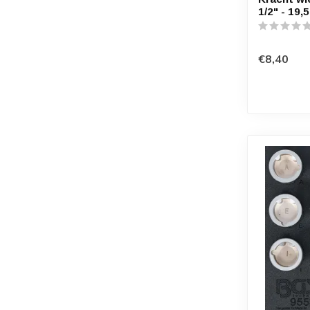
1/2" - 19
€8,40