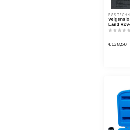
BGS TECHN
Velgensl
Land Rove
€138,50