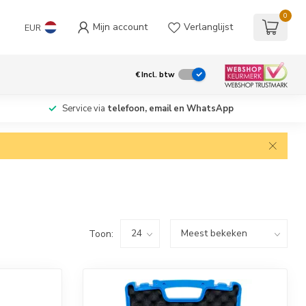
0
Mijn account
Verlanglijst
EUR
€
Incl. btw
Service via
telefoon, email en WhatsApp
Toon: