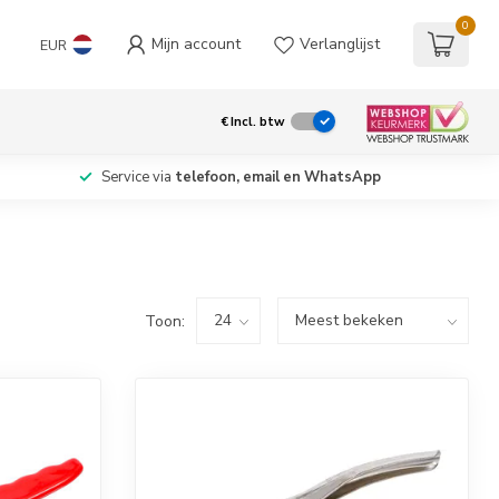
0
Mijn account
Verlanglijst
EUR
€
Incl. btw
Service via
telefoon, email en WhatsApp
Toon: