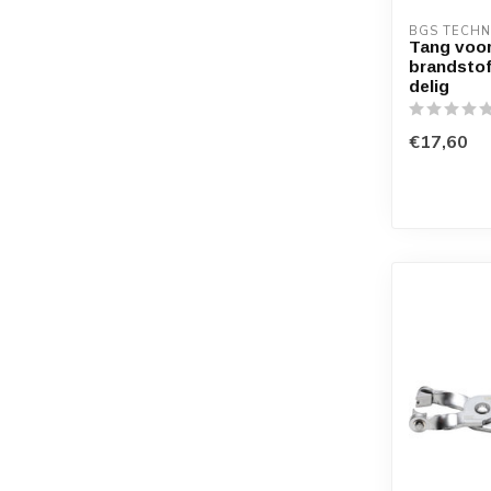
BGS TECHN
Tang voo
brandstof
delig
€17,60