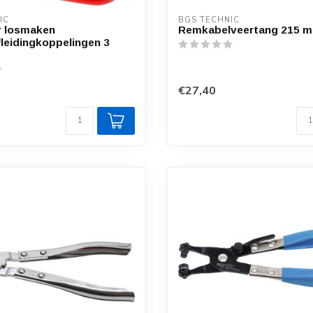
IC
BGS TECHNIC
r losmaken
Remkabelveertang 215 
leidingkoppelingen 3
€27,40