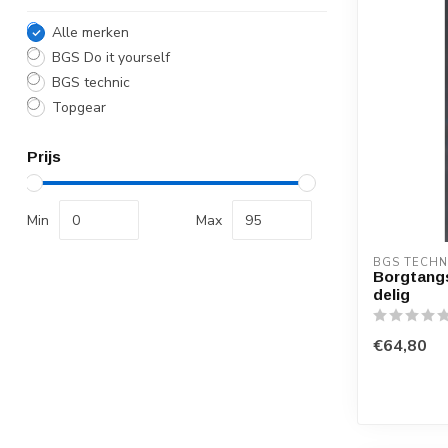
Alle merken
BGS Do it yourself
BGS technic
Topgear
Prijs
Min
Max
BGS TECHN
Borgtangs
delig
€64,80