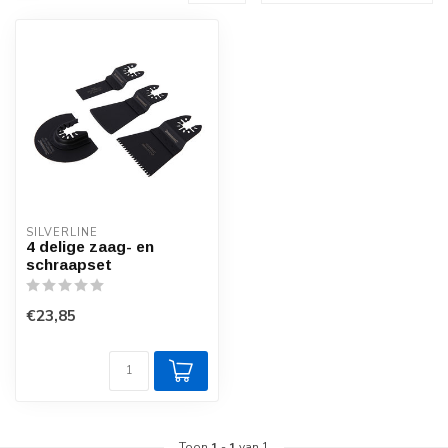
SILVERLINE
4 delige zaag- en
schraapset
€23,85
Toon
1
-
1
van 1