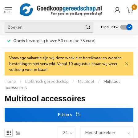
0
MENU
€
Incl. btw
Gratis
bezorging boven 50 euro (be 75 euro)
Vanwege vakantie zijn wij deze week niet bereikbaar en worden
bestellingen niet verwerkt. Vanaf 10 augustus staan wij weer
volledig voor je klaar!
Home
/
Elektrisch gereedschap
/
Multitool
/
Multitool
accessoires
Multitool accessoires
Filters