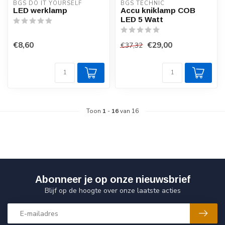
BGS DO IT YOURSELF
BGS TECHNIC
LED werklamp
Accu kniklamp COB
LED 5 Watt
€8,60
€29,00
€37,32
Toon
1
-
16
van 16
Abonneer je op onze nieuwsbrief
Blijf op de hoogte over onze laatste acties