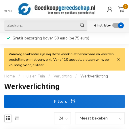
0
MENU
€
Incl. btw
Gratis
bezorging boven 50 euro (be 75 euro)
Vanwege vakantie zijn wij deze week niet bereikbaar en worden
bestellingen niet verwerkt. Vanaf 10 augustus staan wij weer
volledig voor je klaar!
Home
/
Huis en Tuin
/
Verlichting
/
Werkverlichting
Werkverlichting
Filters