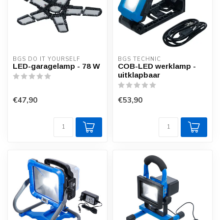
BGS DO IT YOURSELF
BGS TECHNIC
LED-garagelamp - 78 W
COB-LED werklamp -
uitklapbaar
€47,90
€53,90