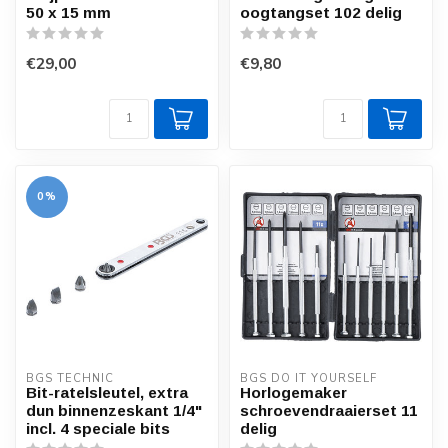
50 x 15 mm
oogtangset 102 delig
€29,00
€9,80
0%
BGS TECHNIC
BGS DO IT YOURSELF
Bit-ratelsleutel, extra
Horlogemaker
dun binnenzeskant 1/4"
schroevendraaierset 11
incl. 4 speciale bits
delig