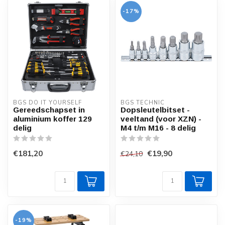
-17%
BGS DO IT YOURSELF
BGS TECHNIC
Gereedschapset in
Dopsleutelbitset -
aluminium koffer 129
veeltand (voor XZN) -
delig
M4 t/m M16 - 8 delig
€181,20
€19,90
€24,10
-19%