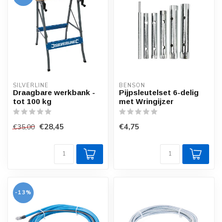
SILVERLINE
BENSON
Draagbare werkbank -
Pijpsleutelset 6-delig
tot 100 kg
met Wringijzer
€28,45
€4,75
€35,00
-13%