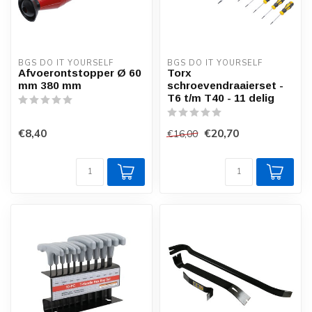
BGS DO IT YOURSELF
BGS DO IT YOURSELF
Afvoerontstopper Ø 60
Torx
mm 380 mm
schroevendraaierset -
T6 t/m T40 - 11 delig
€8,40
€20,70
€16,00