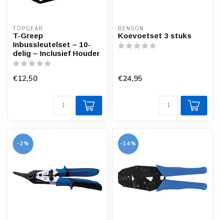
TOPGEAR
BENSON
T-Greep
Koevoetset 3 stuks
Inbussleutelset – 10-
delig – Inclusief Houder
€12,50
€24,95
-2%
-14%