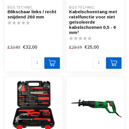
BGS TECHNIC
BGS TECHNIC
Blikschaar links / recht
Kabelschoentang met
snijdend 260 mm
ratelfunctie voor niet
geïsoleerde
kabelschoenen 0,5 - 6
mm²
€32,00
€25,00
€32,82
€29,19