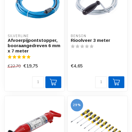
SILVERLINE
BENSON
Afvoerpijpontstopper,
Rioolveer 3 meter
booraangedreven 6 mm
x 7 meter
€19,75
€4,65
€22,70
29%