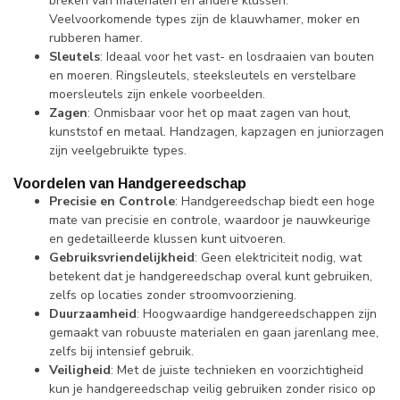
breken van materialen en andere klussen.
Veelvoorkomende types zijn de klauwhamer, moker en
rubberen hamer.
Sleutels
: Ideaal voor het vast- en losdraaien van bouten
en moeren. Ringsleutels, steeksleutels en verstelbare
moersleutels zijn enkele voorbeelden.
Zagen
: Onmisbaar voor het op maat zagen van hout,
kunststof en metaal. Handzagen, kapzagen en juniorzagen
zijn veelgebruikte types.
Voordelen van Handgereedschap
Precisie en Controle
: Handgereedschap biedt een hoge
mate van precisie en controle, waardoor je nauwkeurige
en gedetailleerde klussen kunt uitvoeren.
Gebruiksvriendelijkheid
: Geen elektriciteit nodig, wat
betekent dat je handgereedschap overal kunt gebruiken,
zelfs op locaties zonder stroomvoorziening.
Duurzaamheid
: Hoogwaardige handgereedschappen zijn
gemaakt van robuuste materialen en gaan jarenlang mee,
zelfs bij intensief gebruik.
Veiligheid
: Met de juiste technieken en voorzichtigheid
kun je handgereedschap veilig gebruiken zonder risico op