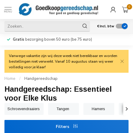
0
MENU
€
Incl. btw
Gratis
bezorging boven 50 euro (be 75 euro)
Vanwege vakantie zijn wij deze week niet bereikbaar en worden
bestellingen niet verwerkt. Vanaf 10 augustus staan wij weer
volledig voor je klaar!
Home
/
Handgereedschap
Handgereedschap: Essentieel
voor Elke Klus
Schroevendraaiers
Tangen
Hamers
Const
Filters