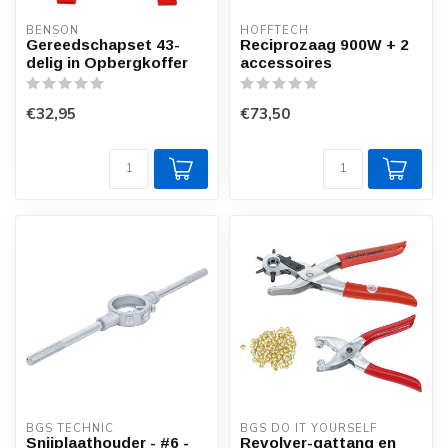
BENSON
HOFFTECH
Gereedschapset 43-
Reciprozaag 900W + 2
delig in Opbergkoffer
accessoires
€32,95
€73,50
BGS TECHNIC
BGS DO IT YOURSELF
Snijplaathouder - #6 -
Revolver-gattang en