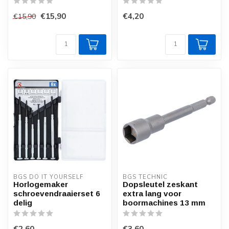
€15,90
€4,20
€15,90
BGS DO IT YOURSELF
BGS TECHNIC
Horlogemaker
Dopsleutel zeskant
schroevendraaierset 6
extra lang voor
delig
boormachines 13 mm
€2,60
€3,60