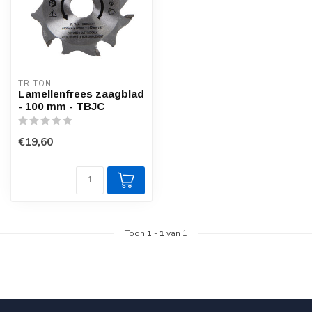
TRITON
Lamellenfrees zaagblad
- 100 mm - TBJC
€19,60
Toon
1
-
1
van 1