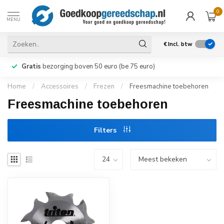
0
MENU
€
Incl. btw
Gratis
bezorging boven 50 euro (be 75 euro)
Home
/
Accessoires
/
Frezen
/
Freesmachine toebehoren
Freesmachine toebehoren
Filters