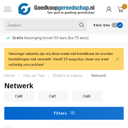
0
MENU
€
Incl. btw
Gratis
bezorging boven 50 euro (be 75 euro)
Vanwege vakantie zijn wij deze week niet bereikbaar en worden
bestellingen niet verwerkt. Vanaf 10 augustus staan wij weer
volledig voor je klaar!
Home
/
Huis en Tuin
/
Elektra en kabels
/
Netwerk
Netwerk
Cat8
Cat7
Cat6
Filters