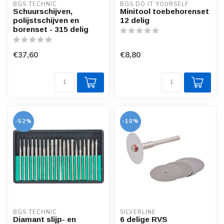
BGS TECHNIC
BGS DO IT YOURSELF
Schuurschijven,
Minitool toebehorenset
polijstschijven en
12 delig
borenset - 315 delig
€37,60
€8,80
-52%
-10%
BGS TECHNIC
SILVERLINE
Diamant slijp- en
6 delige RVS