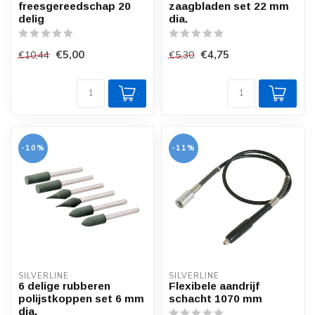
freesgereedschap 20
zaagbladen set 22 mm
delig
dia.
€5,00
€4,75
€10,44
€5,30
-10%
-11%
SILVERLINE
SILVERLINE
6 delige rubberen
Flexibele aandrijf
polijstkoppen set 6 mm
schacht 1070 mm
dia.