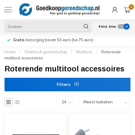
0
MENU
€
Incl. btw
Gratis
bezorging boven 50 euro (be 75 euro)
Home
/
Elektrisch gereedschap
/
Multitool
/
Roterende
multitool accessoires
Roterende multitool accessoires
Filters