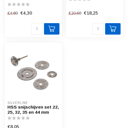
€4,30
€18,25
€4,80
€20,60
SILVERLINE
HSS snijschijven set 22,
25, 32, 35 en 44 mm
€8,05