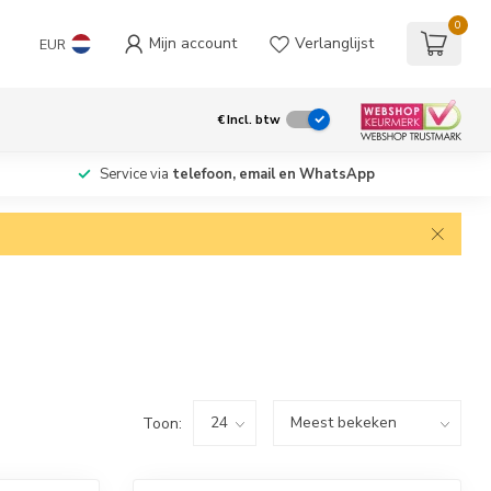
0
Mijn account
Verlanglijst
EUR
€
Incl. btw
Service via
telefoon, email en WhatsApp
Toon: