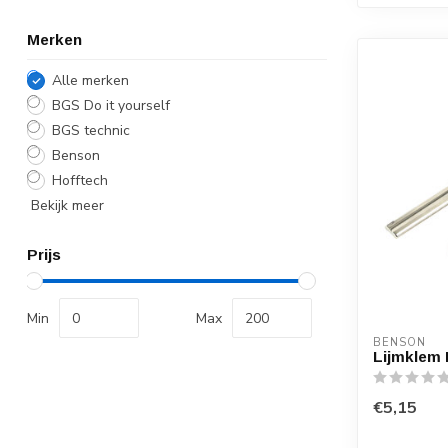
Merken
Alle merken
BGS Do it yourself
BGS technic
Benson
Hofftech
Bekijk meer
Prijs
Min
Max
BENSON
Lijmklem 
€5,15