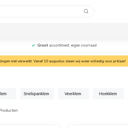
Groot
assortiment, eigen voorraad
ngen niet verwerkt. Vanaf 10 augustus staan wij weer volledig voor je klaar!
lem
Snelspanklem
Veerklem
Hoekklem
Producten