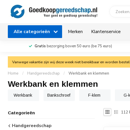
Alle categorieën
Merken
Klantenservice
Gratis
bezorging boven 50 euro (be 75 euro)
Vanwege vakantie zijn wij deze week niet bereikbaar en worden bestelli
Home
/
Handgereedschap
/
Werkbank en klemmen
Werkbank en klemmen
Werkbank
Bankschroef
F-klem
G-k
112
Categorieën
Handgereedschap