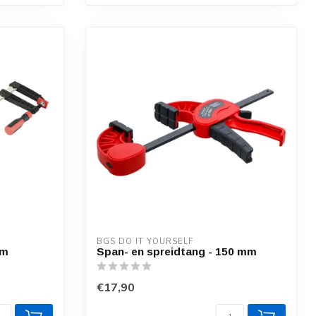
BGS DO IT YOURSELF
mm
Span- en spreidtang - 150 mm
€17,90