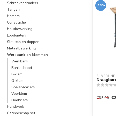
Schroevendraaiers
-19%
Tangen
Hamers
Constructie
Houtbewerking
Loodgieterij
Sleutels en doppen
Metaalbewerking
Werkbank en klemmen
Werkbank
Bankschroef
F-klem
SILVERLINE
Draagbare
G-klem
Snelspanklem
Veerklem
€2
€35,00
Hoekklem
Handwerk
Gereedschap set