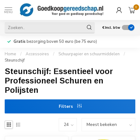
0
MENU
€
Incl. btw
Gratis
bezorging boven 50 euro (be 75 euro)
Home
/
Accessoires
/
Schuurpapier en schuurmiddelen
/
Steunschijf
Steunschijf: Essentieel voor
Professioneel Schuren en
Polijsten
Filters