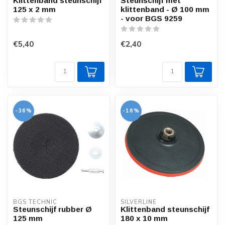
Klittenband steunschijf
Steunschijf met
125 x 2 mm
klittenband - Ø 100 mm
- voor BGS 9259
€5,40
€2,40
-36%
-16%
BGS TECHNIC
SILVERLINE
Steunschijf rubber Ø
Klittenband steunschijf
125 mm
180 x 10 mm