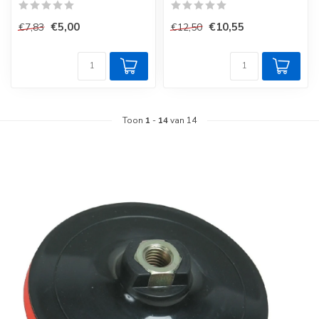
€5,00
€10,55
€7,83
€12,50
Toon
1
-
14
van 14