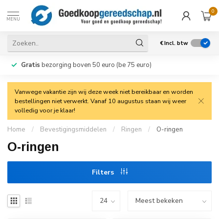
0
MENU
€
Incl. btw
Gratis
bezorging boven 50 euro (be 75 euro)
Vanwege vakantie zijn wij deze week niet bereikbaar en worden
bestellingen niet verwerkt. Vanaf 10 augustus staan wij weer
volledig voor je klaar!
Home
/
Bevestigingsmiddelen
/
Ringen
/
O-ringen
O-ringen
Filters