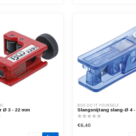
IC
BGS DO IT YOURSELF
er Ø 3 - 22 mm
Slangsnijtang slang-Ø 4 
€6,40