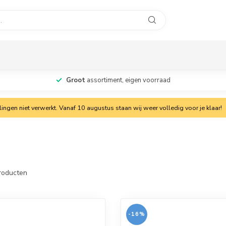
Groot
assortiment, eigen voorraad
ngen niet verwerkt. Vanaf 10 augustus staan wij weer volledig voor je klaar!
roducten
-16%