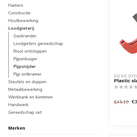
Hamers
Constructie
Houtbewerking
Loodgieterij
Gasbrander
Loodgieters gereedschap
Riool ontstoppen
Pijpenbuiger
Pijpsnijder
Pijp ontbramer
DICKIE DYE
Plastic s
Sleutels en doppen
Metaalbewerking
Werkbank en klemmen
€3
€45,10
Handwerk
Gereedschap set
Merken