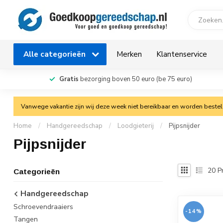
Alle categorieën
Merken
Klantenservice
Gratis
bezorging boven 50 euro (be 75 euro)
Vanwege vakantie zijn wij deze week niet bereikbaar en worden bestelli
Home
/
Handgereedschap
/
Loodgieterij
/
Pijpsnijder
Pijpsnijder
20
P
Categorieën
Handgereedschap
Schroevendraaiers
-14%
Tangen