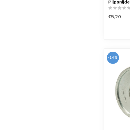
Pijpsnijd
€5,20
-14%