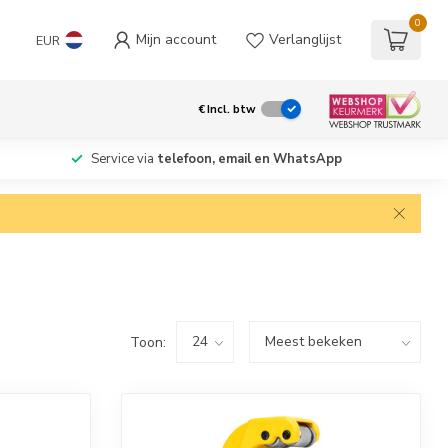
0
Mijn account
Verlanglijst
EUR
€
Incl. btw
Service via
telefoon, email en WhatsApp
Toon: