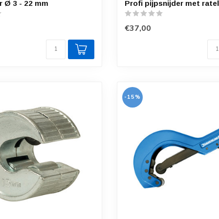
er Ø 3 - 22 mm
Profi pijpsnijder met rate
€37,00
-15%