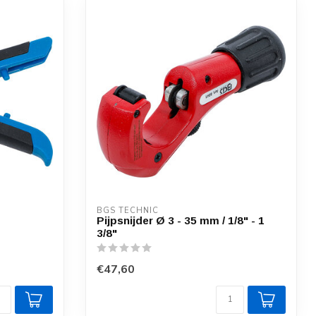
BGS TECHNIC
Pijpsnijder Ø 3 - 35 mm / 1/8" - 1
3/8"
€47,60