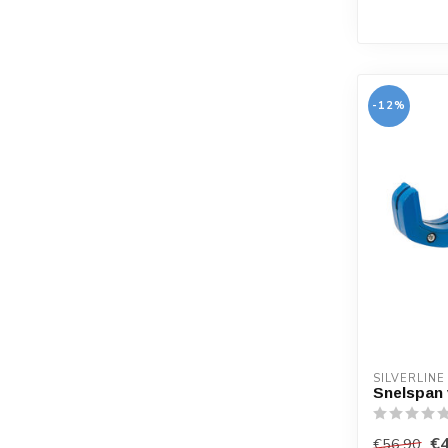
-12%
SILVERLINE
Snelspan 
€4
€56,90