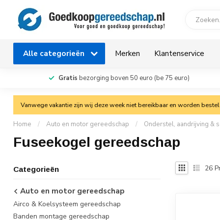
Alle categorieën
Merken
Klantenservice
Gratis
bezorging boven 50 euro (be 75 euro)
Vanwege vakantie zijn wij deze week niet bereikbaar en worden bestelli
Home
/
Auto en motor gereedschap
/
Onderstel, aandrijving &
Fuseekogel gereedschap
26
P
Categorieën
Auto en motor gereedschap
Airco & Koelsysteem gereedschap
Banden montage gereedschap