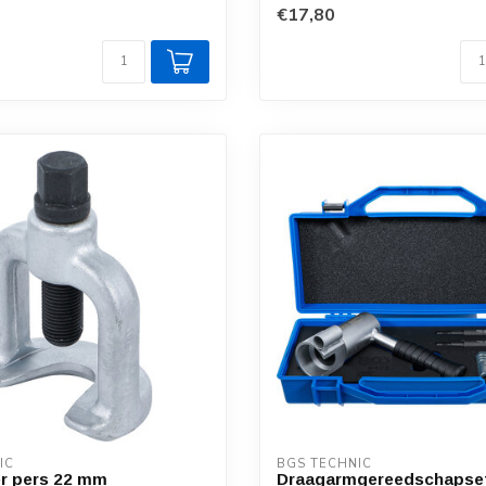
€17,80
IC
BGS TECHNIC
r pers 22 mm
Draagarmgereedschapse