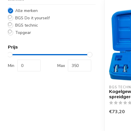
Alle merken
BGS Do it yourself
BGS technic
Topgear
Prijs
Min
Max
BGS TECHN
Kogelgewr
spreidger
€73,20