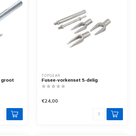
TOPGEAR
 groot
Fusee-vorkenset 5-delig
€24,00