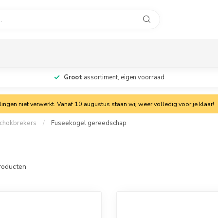
Groot
assortiment, eigen voorraad
ngen niet verwerkt. Vanaf 10 augustus staan wij weer volledig voor je klaar!
 schokbrekers
/
Fuseekogel gereedschap
roducten