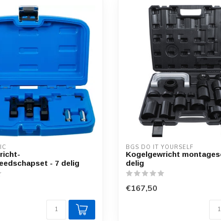
IC
BGS DO IT YOURSELF
icht-
Kogelgewricht montages
eedschapset - 7 delig
delig
€167,50