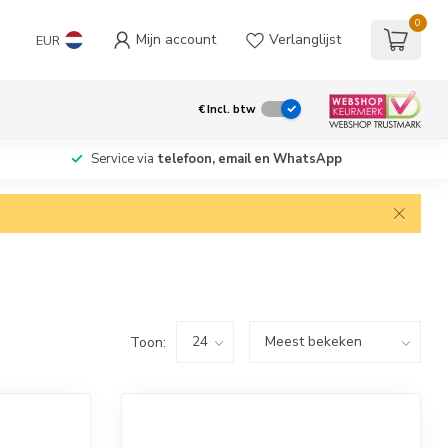
0
Mijn account
Verlanglijst
EUR
€
Incl. btw
Service via
telefoon, email en WhatsApp
Toon: