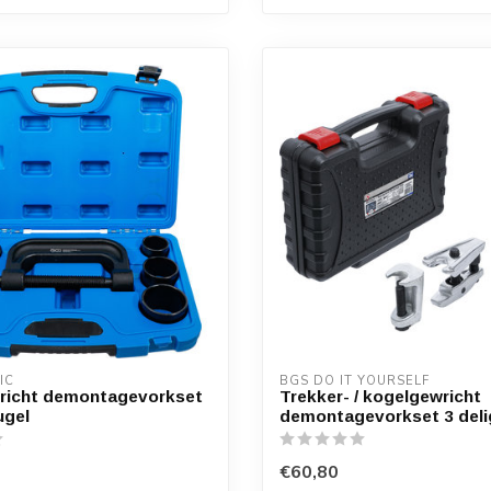
IC
BGS DO IT YOURSELF
richt demontagevorkset
Trekker- / kogelgewricht
ugel
demontagevorkset 3 deli
€60,80