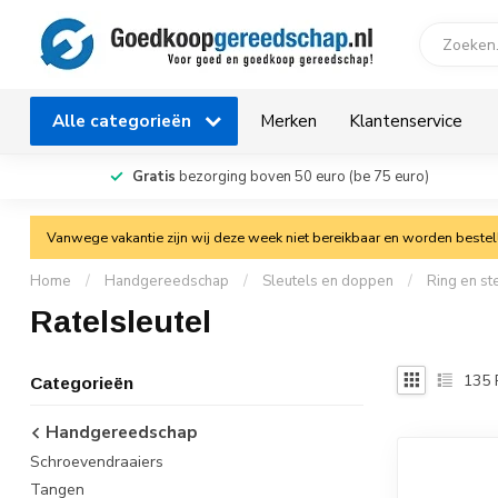
Alle categorieën
Merken
Klantenservice
Gratis
bezorging boven 50 euro (be 75 euro)
Vanwege vakantie zijn wij deze week niet bereikbaar en worden bestelli
Home
/
Handgereedschap
/
Sleutels en doppen
/
Ring en st
Ratelsleutel
135
Categorieën
Handgereedschap
Schroevendraaiers
Tangen