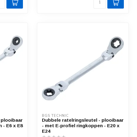
BGS TECHNIC
 plooibaar
Dubbele ratelringsleutel - plooibaar
n - E6 x E8
- met E-profiel ringkoppen - E20 x
E24