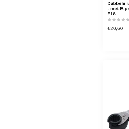
Dubbele ra
- met E-pr
E18
€20,60