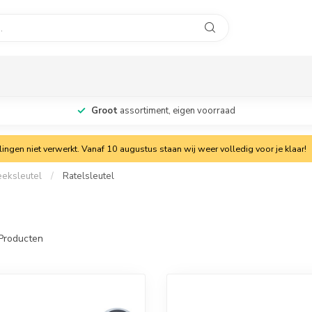
Groot
assortiment, eigen voorraad
ngen niet verwerkt. Vanaf 10 augustus staan wij weer volledig voor je klaar!
eeksleutel
/
Ratelsleutel
Producten