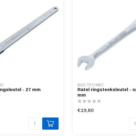
IC
BGS TECHNIC
ingsleutel - 27 mm
Ratel ringsteeksleutel - o
mm
€19,80