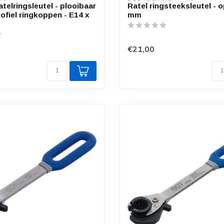
telringsleutel - plooibaar
Ratel ringsteeksleutel - o
ofiel ringkoppen - E14 x
mm
€21,00