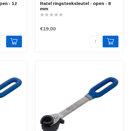
pen - 12
Ratel ringsteeksleutel - open - 8
mm
€19,00