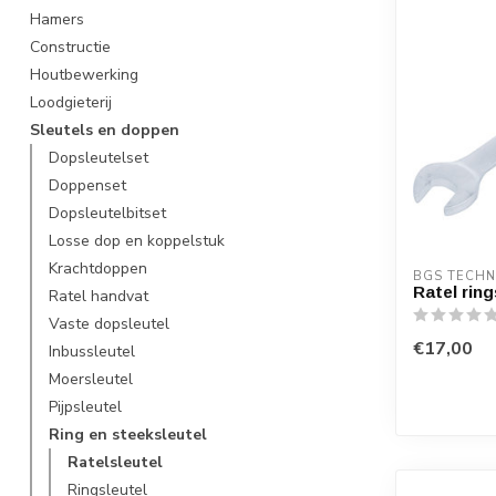
Hamers
Constructie
Houtbewerking
Loodgieterij
Sleutels en doppen
Dopsleutelset
Doppenset
Dopsleutelbitset
Losse dop en koppelstuk
Krachtdoppen
BGS TECHN
Ratel rin
Ratel handvat
Vaste dopsleutel
€17,00
Inbussleutel
Moersleutel
Pijpsleutel
Ring en steeksleutel
Ratelsleutel
Ringsleutel