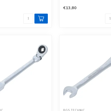
€13,80
IC
BGS TECHNIC