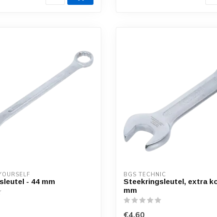
 YOURSELF
BGS TECHNIC
sleutel - 44 mm
Steekringsleutel, extra ko
mm
€4,60