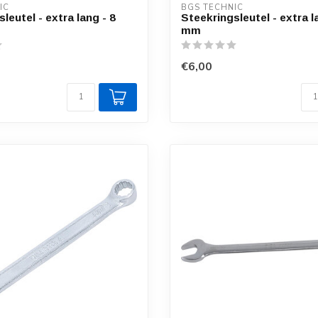
IC
BGS TECHNIC
leutel - extra lang - 8
Steekringsleutel - extra l
mm
€6,00