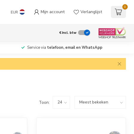
0
Mijn account
Verlanglijst
EUR
€
Incl. btw
Service via
telefoon, email en WhatsApp
Toon: