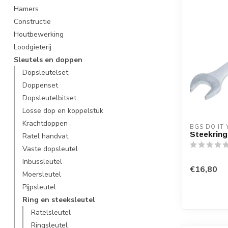
Hamers
Constructie
Houtbewerking
Loodgieterij
Sleutels en doppen
Dopsleutelset
Doppenset
Dopsleutelbitset
Losse dop en koppelstuk
Krachtdoppen
BGS DO IT
Steekring
Ratel handvat
Vaste dopsleutel
Inbussleutel
€16,80
Moersleutel
Pijpsleutel
Ring en steeksleutel
Ratelsleutel
Ringsleutel