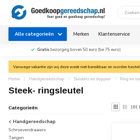
Alle categorieën
Merken
Klantenservice
Gratis
bezorging boven 50 euro (be 75 euro)
Vanwege vakantie zijn wij deze week niet bereikbaar en worden bestelli
Home
/
Handgereedschap
/
Sleutels en doppen
/
Ring en st
Steek- ringsleutel
181
Categorieën
Handgereedschap
Schroevendraaiers
Tangen