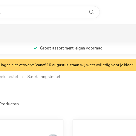
Groot
assortiment, eigen voorraad
ngen niet verwerkt. Vanaf 10 augustus staan wij weer volledig voor je klaar!
eeksleutel
/
Steek- ringsleutel
Producten