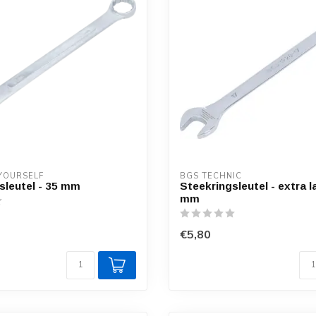
 YOURSELF
BGS TECHNIC
sleutel - 35 mm
Steekringsleutel - extra l
mm
€5,80