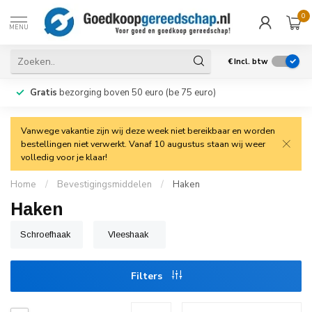
0
MENU
€
Incl. btw
Gratis
bezorging boven 50 euro (be 75 euro)
Vanwege vakantie zijn wij deze week niet bereikbaar en worden
bestellingen niet verwerkt. Vanaf 10 augustus staan wij weer
volledig voor je klaar!
Home
/
Bevestigingsmiddelen
/
Haken
Haken
Schroefhaak
Vleeshaak
Filters