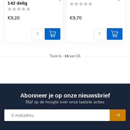
142 delig
€9,20
€9,70
Toon
1
-
16
van 16
Abonneer je op onze nieuwsbrief
Blijf op de hoogte over onze laatste acties