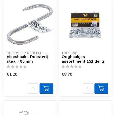
BGS DO IT YOURSELF
TOPGEAR
Vleeshaak - Roestvrij
Ooghaakjes
staal - 80 mm
assortiment 151 delig
€1,20
€8,70