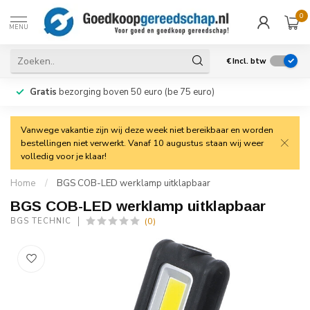
0
MENU
€
Incl. btw
Gratis
bezorging boven 50 euro (be 75 euro)
Vanwege vakantie zijn wij deze week niet bereikbaar en worden
bestellingen niet verwerkt. Vanaf 10 augustus staan wij weer
volledig voor je klaar!
Home
/
BGS COB-LED werklamp uitklapbaar
BGS COB-LED werklamp uitklapbaar
(0)
BGS TECHNIC