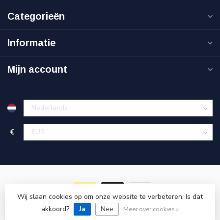
Categorieën
Informatie
Mijn account
€
Wij slaan cookies op om onze website te verbeteren. Is dat
akkoord?
© Copyright 2026 Goedkoopgereedschap.nl
Ja
Nee
Meer over cookies »