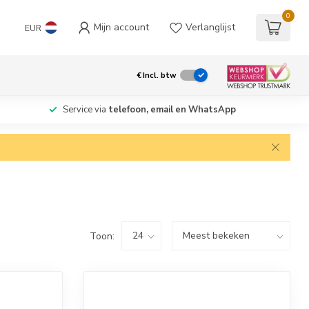
0
Mijn account
Verlanglijst
EUR
€
Incl. btw
Service via
telefoon, email en WhatsApp
Toon: