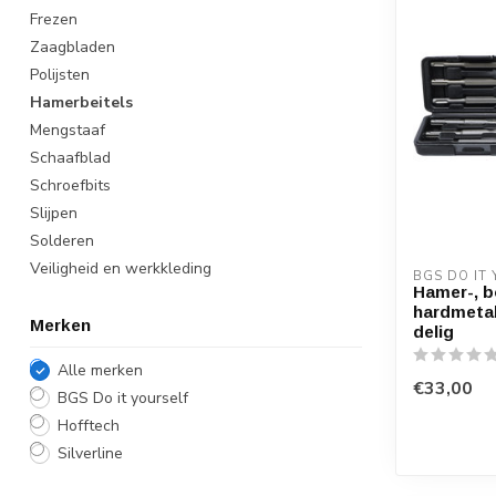
Frezen
Zaagbladen
Polijsten
Hamerbeitels
Mengstaaf
Schaafblad
Schroefbits
Slijpen
Solderen
Veiligheid en werkkleding
BGS DO IT
Hamer-, b
hardmetal
Merken
delig
Alle merken
€33,00
BGS Do it yourself
Hofftech
Silverline