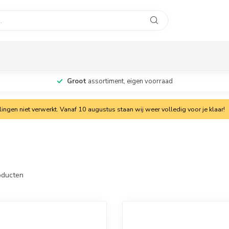
Groot
assortiment, eigen voorraad
ngen niet verwerkt. Vanaf 10 augustus staan wij weer volledig voor je klaar!
ducten