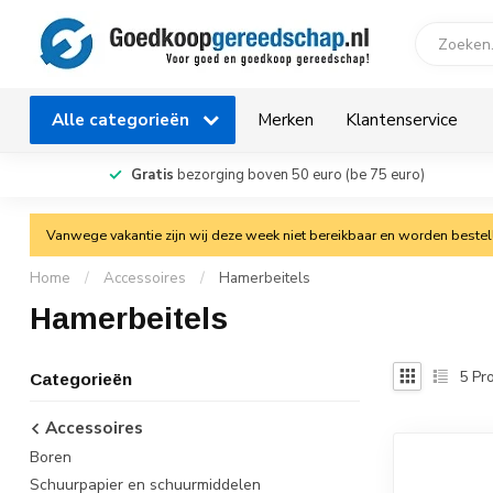
Alle categorieën
Merken
Klantenservice
Gratis
bezorging boven 50 euro (be 75 euro)
Vanwege vakantie zijn wij deze week niet bereikbaar en worden bestelli
Home
/
Accessoires
/
Hamerbeitels
Hamerbeitels
5
Pro
Categorieën
Accessoires
Boren
Schuurpapier en schuurmiddelen