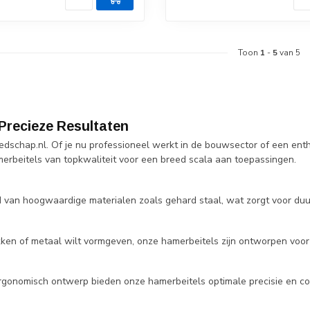
Toon
1
-
5
van 5
Precieze Resultaten
edschap.nl. Of je nu professioneel werkt in de bouwsector of een ent
merbeitels van topkwaliteit voor een breed scala aan toepassingen.
gd van hoogwaardige materialen zoals gehard staal, wat zorgt voor du
akken of metaal wilt vormgeven, onze hamerbeitels zijn ontworpen voor
ergonomisch ontwerp bieden onze hamerbeitels optimale precisie en co