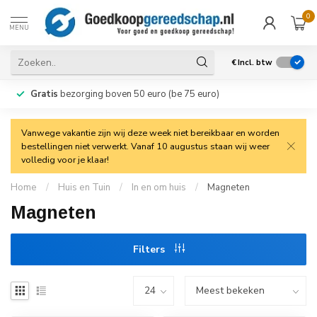
0
MENU
€
Incl. btw
Gratis
bezorging boven 50 euro (be 75 euro)
Vanwege vakantie zijn wij deze week niet bereikbaar en worden
bestellingen niet verwerkt. Vanaf 10 augustus staan wij weer
volledig voor je klaar!
Home
/
Huis en Tuin
/
In en om huis
/
Magneten
Magneten
Filters