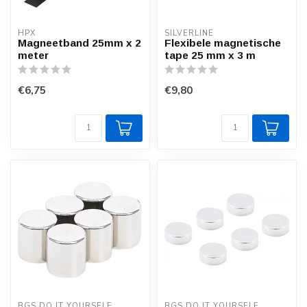
HPX
SILVERLINE
Magneetband 25mm x 2
Flexibele magnetische
meter
tape 25 mm x 3 m
€6,75
€9,80
BGS DO IT YOURSELF
BGS DO IT YOURSELF