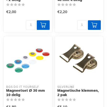
€2,00
€2,20
BGS DO IT YOURSELF
SILVERLINE
Magneetset Ø 30 mm
Magnetische klemmen,
10 delig
2 pak
€1,80
€5,10