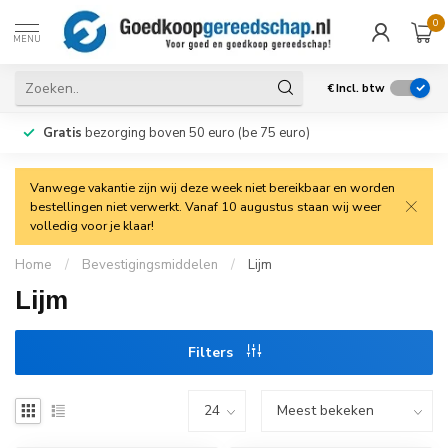
0
MENU
€
Incl. btw
Gratis
bezorging boven 50 euro (be 75 euro)
Vanwege vakantie zijn wij deze week niet bereikbaar en worden
bestellingen niet verwerkt. Vanaf 10 augustus staan wij weer
volledig voor je klaar!
Home
/
Bevestigingsmiddelen
/
Lijm
Lijm
Filters