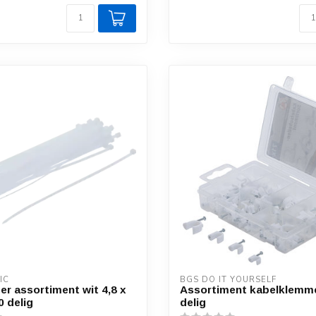
IC
BGS DO IT YOURSELF
er assortiment wit 4,8 x
Assortiment kabelklemm
 delig
delig