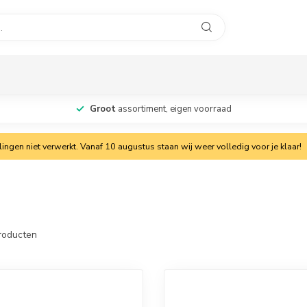
Groot
assortiment, eigen voorraad
ngen niet verwerkt. Vanaf 10 augustus staan wij weer volledig voor je klaar!
roducten