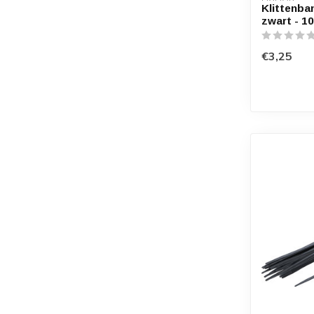
Klittenba
zwart - 1
€3,25