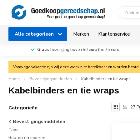
Alle categorieën
Merken
Klantenservice
Gratis
bezorging boven 50 euro (be 75 euro)
Vanwege vakantie zijn wij deze week niet bereikbaar en worden bestelli
Home
/
Bevestigingsmiddelen
/
Kabelbinders en tie wraps
Kabelbinders en tie wraps
27
P
Categorieën
Bevestigingsmiddelen
Tape
Bouten en moeren