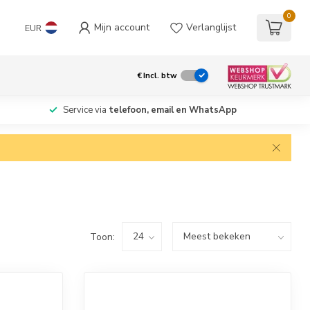
0
Mijn account
Verlanglijst
EUR
€
Incl. btw
Service via
telefoon, email en WhatsApp
Toon: