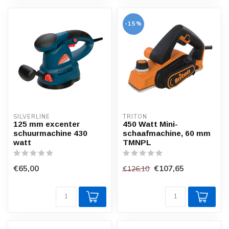
-15%
SILVERLINE
TRITON
125 mm excenter
450 Watt Mini-
schuurmachine 430
schaafmachine, 60 mm
watt
TMNPL
€65,00
€107,65
€126,10