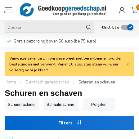
MENU
€
Incl. btw
Gratis
bezorging boven 50 euro (be 75 euro)
Vanwege vakantie zijn wij deze week niet bereikbaar en worden
bestellingen niet verwerkt. Vanaf 10 augustus staan wij weer
volledig voor je klaar!
Home
/
Elektrisch gereedschap
/
Schuren en schaven
Schuren en schaven
Schuumachine
Schaafmachine
Polijsten
Filters