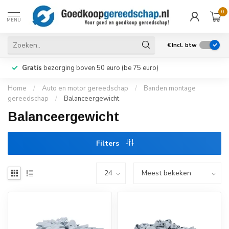
0
MENU
€
Incl. btw
Gratis
bezorging boven 50 euro (be 75 euro)
Home
/
Auto en motor gereedschap
/
Banden montage
gereedschap
/
Balanceergewicht
Balanceergewicht
Filters