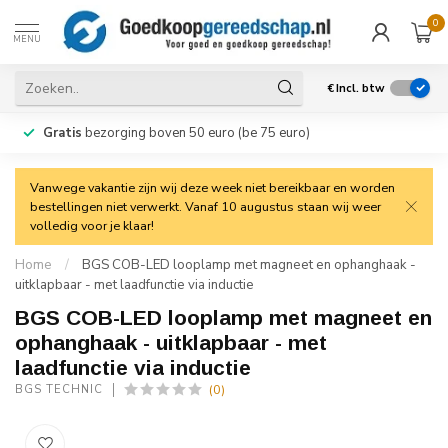
0
MENU
€
Incl. btw
Gratis
bezorging boven 50 euro (be 75 euro)
Vanwege vakantie zijn wij deze week niet bereikbaar en worden
bestellingen niet verwerkt. Vanaf 10 augustus staan wij weer
volledig voor je klaar!
Home
/
BGS COB-LED looplamp met magneet en ophanghaak -
uitklapbaar - met laadfunctie via inductie
BGS COB-LED looplamp met magneet en
ophanghaak - uitklapbaar - met
laadfunctie via inductie
(0)
BGS TECHNIC