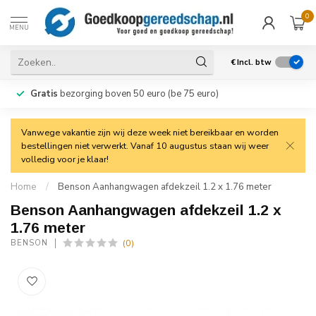
0
MENU
€
Incl. btw
Gratis
bezorging boven 50 euro (be 75 euro)
Vanwege vakantie zijn wij deze week niet bereikbaar en worden
bestellingen niet verwerkt. Vanaf 10 augustus staan wij weer
volledig voor je klaar!
Home
/
Benson Aanhangwagen afdekzeil 1.2 x 1.76 meter
Benson Aanhangwagen afdekzeil 1.2 x
1.76 meter
(0)
BENSON