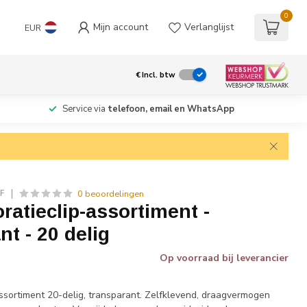
0
Mijn account
Verlanglijst
EUR
€
Incl. btw
Service via
telefoon, email en WhatsApp
0 beoordelingen
F
atieclip-assortiment -
nt - 20 delig
Op voorraad bij leverancier
ssortiment 20-delig, transparant. Zelfklevend, draagvermogen