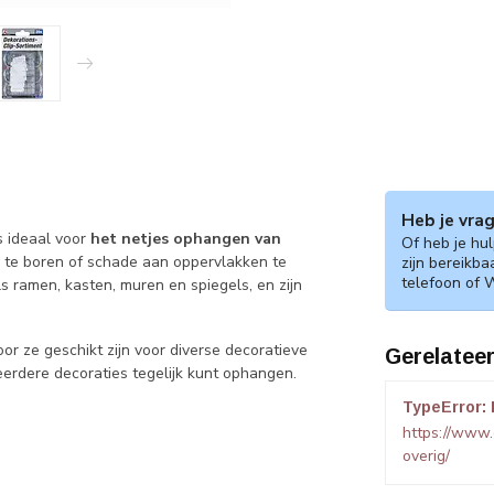
Heb je vra
s ideaal voor
het netjes ophangen van
Of heb je hu
te boren of schade aan oppervlakken te
zijn bereikba
telefoon of 
ls ramen, kasten, muren en spiegels, en zijn
or ze geschikt zijn voor diverse decoratieve
Gerelatee
eerdere decoraties tegelijk kunt ophangen.
TypeError: 
https://www
overig/