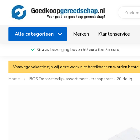
Alle categorieën
Merken
Klantenservice
Gratis
bezorging boven 50 euro (be 75 euro)
Vanwege vakantie zijn wij deze week niet bereikbaar en worden bestelli
Home
/
BGS Decoratieclip-assortiment - transparant - 20 delig