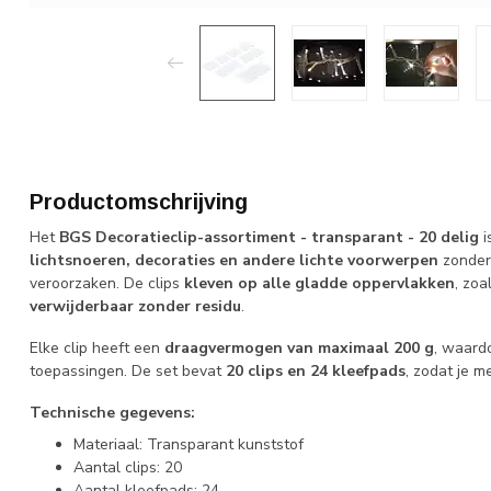
Productomschrijving
Het
BGS Decoratieclip-assortiment - transparant - 20 delig
i
lichtsnoeren, decoraties en andere lichte voorwerpen
zonder 
veroorzaken. De clips
kleven op alle gladde oppervlakken
, zoa
verwijderbaar zonder residu
.
Elke clip heeft een
draagvermogen van maximaal 200 g
, waardo
toepassingen. De set bevat
20 clips en 24 kleefpads
, zodat je m
Technische gegevens:
Materiaal: Transparant kunststof
Aantal clips: 20
Aantal kleefpads: 24