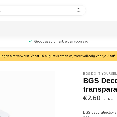
Groot
assortiment, eigen voorraad
ngen niet verwerkt. Vanaf 10 augustus staan wij weer volledig voor je klaar!
BGS DO IT YOURSEL
BGS Decor
transpara
€2,60
Incl. btw
BGS decoratieclip-a