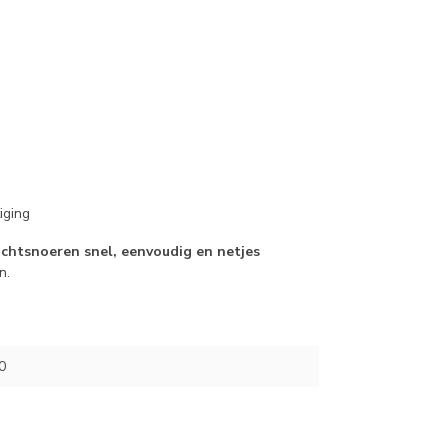
iging
ichtsnoeren snel, eenvoudig en netjes
n.
0