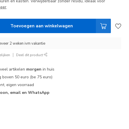
muren en kasten. Verwijderbaar zonder residu, ideaal voor
meer
.
Toevoegen aan winkelwagen
eveer 2 weken ivm vakantie
lijken
Deel dit product
 veel artikelen
morgen
in huis
 boven 50 euro (be 75 euro)
nt, eigen voorraad
foon, email en WhatsApp