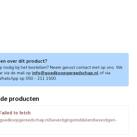
gen over dit product?
lp nodig bij het bestellen? Neem gerust contact met op ons. We
ar via de mail op
info@goedkoopgereedschap.nl
of via
WhatsApp op 050 - 211 1500.
rde producten
Failed to fetch
.goedkoopgereedschap.nl/bevestigingsmiddelen/bevestigen-