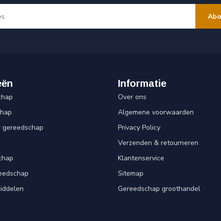
Abo
eën
Informatie
chap
Over ons
chap
Algemene voorwaarden
r gereedschap
Privacy Policy
Verzenden & retourneren
chap
Klantenservice
reedschap
Sitemap
iddelen
Gereedschap groothandel