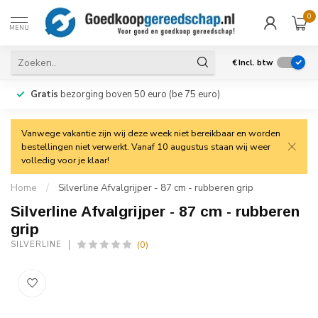
0
MENU
€
Incl. btw
Gratis
bezorging boven 50 euro (be 75 euro)
Vanwege vakantie zijn wij deze week niet bereikbaar en worden
bestellingen niet verwerkt. Vanaf 10 augustus staan wij weer
volledig voor je klaar!
Home
/
Silverline Afvalgrijper - 87 cm - rubberen grip
Silverline Afvalgrijper - 87 cm - rubberen
grip
(0)
SILVERLINE