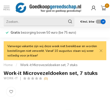
0
MENU
€
Incl. btw
Gratis
bezorging boven 50 euro (be 75 euro)
Vanwege vakantie zijn wij deze week niet bereikbaar en worden
bestellingen niet verwerkt. Vanaf 10 augustus staan wij weer
volledig voor je klaar!
Home
/
Work-it Microvezeldoeken set, 7 stuks
Work-it Microvezeldoeken set, 7 stuks
(0)
WORK-IT