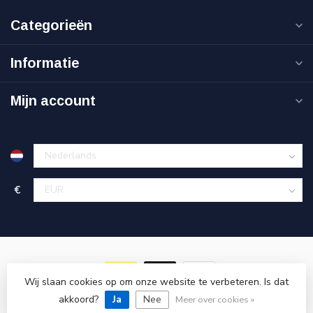
Categorieën
Informatie
Mijn account
€
Wij slaan cookies op om onze website te verbeteren. Is dat
akkoord?
© Copyright 2026 Goedkoopgereedschap.nl
Ja
Nee
Meer over cookies »