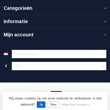
Categorieën
Informatie
Mijn account
€
Wij slaan cookies op om onze website te verbeteren. Is dat
akkoord?
© Copyright 2026 Goedkoopgereedschap.nl
Ja
Nee
Meer over cookies »