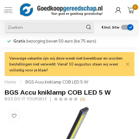
0
MENU
€
Incl. btw
Gratis
bezorging boven 50 euro (be 75 euro)
Vanwege vakantie zijn wij deze week niet bereikbaar en worden
bestellingen niet verwerkt. Vanaf 10 augustus staan wij weer
volledig voor je klaar!
Home
/
BGS Accu kniklamp COB LED 5 W
BGS Accu kniklamp COB LED 5 W
(0)
BGS DO IT YOURSELF