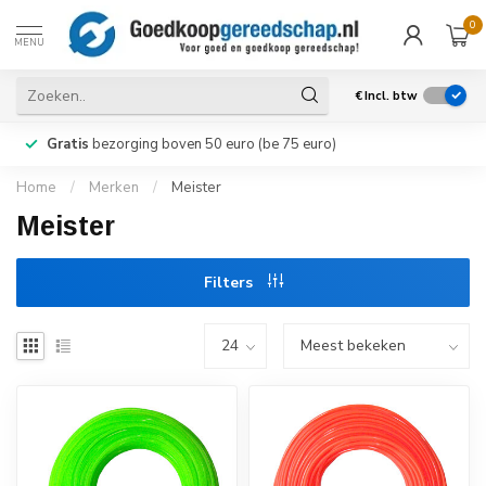
0
MENU
€
Incl. btw
Gratis
bezorging boven 50 euro (be 75 euro)
Home
/
Merken
/
Meister
Meister
Filters