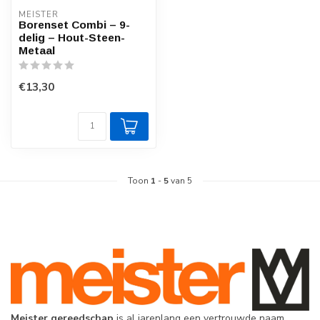
MEISTER
Borenset Combi – 9-
delig – Hout-Steen-
Metaal
€13,30
Toon
1
-
5
van 5
Meister gereedschap
is al jarenlang een vertrouwde naam