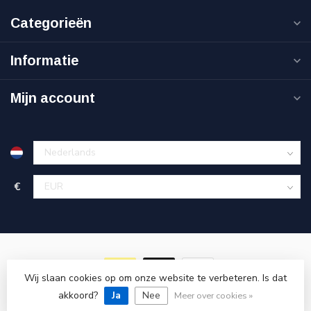
Categorieën
Informatie
Mijn account
€
Wij slaan cookies op om onze website te verbeteren. Is dat
akkoord?
© Copyright 2026 Goedkoopgereedschap.nl
Ja
Nee
Meer over cookies »