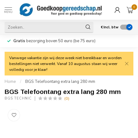
0
MENU
€
Incl. btw
Gratis
bezorging boven 50 euro (be 75 euro)
Vanwege vakantie zijn wij deze week niet bereikbaar en worden
bestellingen niet verwerkt. Vanaf 10 augustus staan wij weer
volledig voor je klaar!
Home
/
BGS Telefoontang extra lang 280 mm
BGS Telefoontang extra lang 280 mm
(0)
BGS TECHNIC