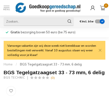
0
MENU
€
Incl. btw
Gratis
bezorging boven 50 euro (be 75 euro)
Vanwege vakantie zijn wij deze week niet bereikbaar en worden
bestellingen niet verwerkt. Vanaf 10 augustus staan wij weer
volledig voor je klaar!
Home
/
BGS Tegelgatzaagset 33 - 73 mm, 6 delig
BGS Tegelgatzaagset 33 - 73 mm, 6 delig
(0)
BGS TECHNIC