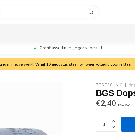
Groot
assortiment, eigen voorraad
ngen niet verwerkt. Vanaf 10 augustus staan wij weer volledig voor je klaar!
BGS TECHNIC
BGS Dops
€2,40
Incl. btw