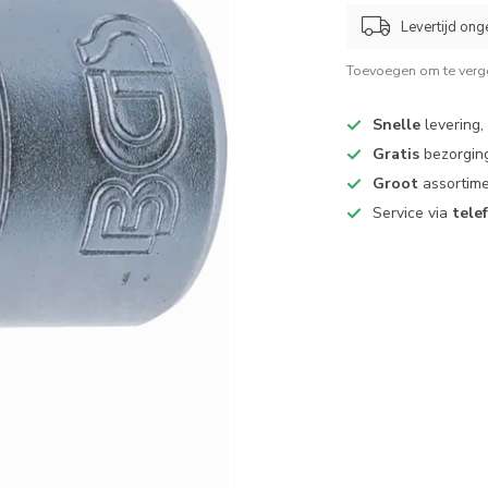
Levertijd ong
Toevoegen om te verge
Snelle
levering,
Gratis
bezorging
Groot
assortime
Service via
tele