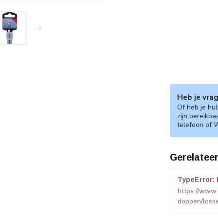
Heb je vra
Of heb je hu
zijn bereikba
telefoon of 
Gerelatee
TypeError: 
https://www
doppen/loss