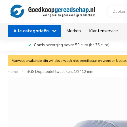
Alle categorieën
Merken
Klantenservice
Gratis
bezorging boven 50 euro (be 75 euro)
Vanwege vakantie zijn wij deze week niet bereikbaar en worden bestelli
Home
/
BGS Dopsleutel twaalfkant 1/2" 12 mm