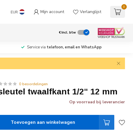
0
Mijn account
Verlanglijst
EUR
€
Incl. btw
Service via
telefoon, email en WhatsApp
0 beoordelingen
leutel twaalfkant 1/2" 12 mm
Op voorraad bij leverancier
Toevoegen aan winkelwagen