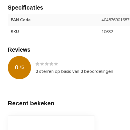
Specificaties
EAN Code
404876901687
SKU
10632
Reviews
0
/
5
0
sterren op basis van
0
beoordelingen
Recent bekeken