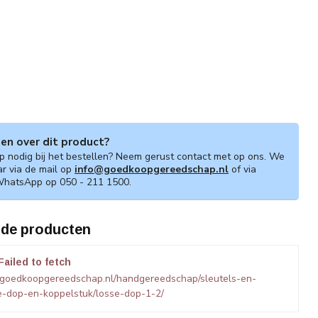
gen over dit product?
lp nodig bij het bestellen? Neem gerust contact met op ons. We
ar via de mail op
info@goedkoopgereedschap.nl
of via
WhatsApp op 050 - 211 1500.
rde producten
Failed to fetch
.goedkoopgereedschap.nl/handgereedschap/sleutels-en-
e-dop-en-koppelstuk/losse-dop-1-2/