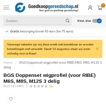
0
MENU
€
Incl. btw
Gratis
bezorging boven 50 euro (be 75 euro)
Vanwege vakantie zijn wij deze week niet bereikbaar en worden
bestellingen niet verwerkt. Vanaf 10 augustus staan wij weer
volledig voor je klaar!
Home
/
BGS Doppenset wigprofiel (voor RIBE) M6S, M8S, M12S 3
delig
BGS Doppenset wigprofiel (voor RIBE)
M6S, M8S, M12S 3 delig
(0)
BGS TECHNIC