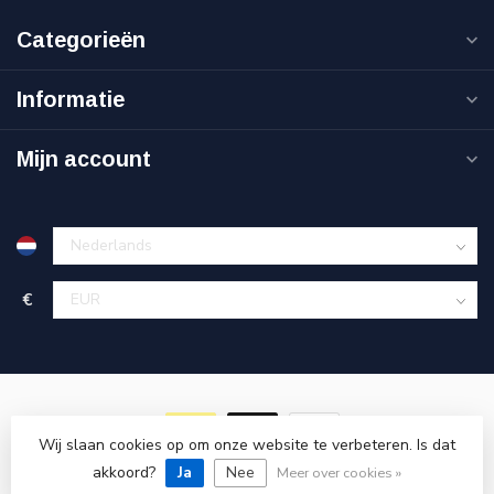
Categorieën
Informatie
Mijn account
€
Wij slaan cookies op om onze website te verbeteren. Is dat
akkoord?
© Copyright 2026 Goedkoopgereedschap.nl
Ja
Nee
Meer over cookies »