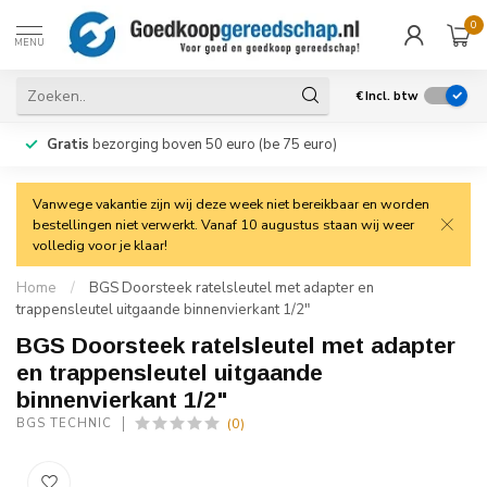
0
MENU
€
Incl. btw
Gratis
bezorging boven 50 euro (be 75 euro)
Vanwege vakantie zijn wij deze week niet bereikbaar en worden
bestellingen niet verwerkt. Vanaf 10 augustus staan wij weer
volledig voor je klaar!
Home
/
BGS Doorsteek ratelsleutel met adapter en
trappensleutel uitgaande binnenvierkant 1/2"
BGS Doorsteek ratelsleutel met adapter
en trappensleutel uitgaande
binnenvierkant 1/2"
(0)
BGS TECHNIC