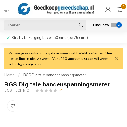
0
MENU
€
Incl. btw
Gratis
bezorging boven 50 euro (be 75 euro)
Vanwege vakantie zijn wij deze week niet bereikbaar en worden
bestellingen niet verwerkt. Vanaf 10 augustus staan wij weer
volledig voor je klaar!
Home
/
BGS Digitale bandenspanningsmeter
BGS Digitale bandenspanningsmeter
(0)
BGS TECHNIC