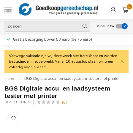
0
MENU
€
Incl. btw
Gratis
bezorging boven 50 euro (be 75 euro)
Vanwege vakantie zijn wij deze week niet bereikbaar en worden
bestellingen niet verwerkt. Vanaf 10 augustus staan wij weer
volledig voor je klaar!
Home
/
BGS Digitale accu- en laadsysteem-tester met printer
BGS Digitale accu- en laadsysteem-
tester met printer
(0)
BGS TECHNIC