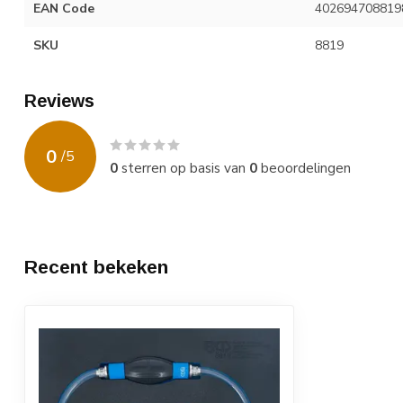
EAN Code
402694708819
SKU
8819
Reviews
0
/
5
0
sterren op basis van
0
beoordelingen
Recent bekeken