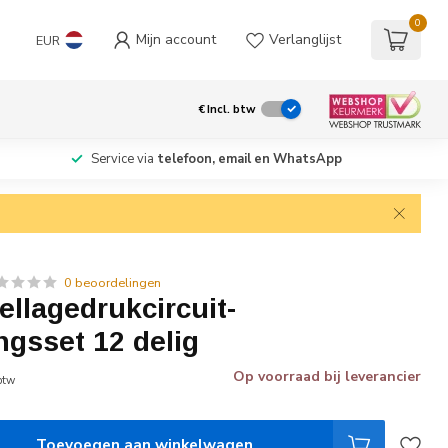
0
Mijn account
Verlanglijst
EUR
€
Incl. btw
Service via
telefoon, email en WhatsApp
0 beoordelingen
llagedrukcircuit-
ngsset 12 delig
Op voorraad bij leverancier
 btw
Toevoegen aan winkelwagen