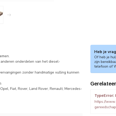
Heb je vra
temen.
Of heb je hu
n anderen onderdelen van het diesel-
zijn bereikba
telefoon of 
ervervangingen zonder handmatige vulling kunnen
p.
Gerelatee
Opel, Fiat, Rover, Land Rover, Renault, Mercedes-
TypeError: 
https://www
gereedschap