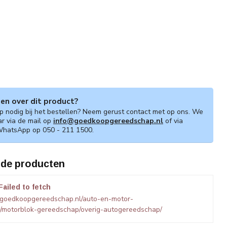
gen over dit product?
lp nodig bij het bestellen? Neem gerust contact met op ons. We
ar via de mail op
info@goedkoopgereedschap.nl
of via
WhatsApp op 050 - 211 1500.
rde producten
Failed to fetch
.goedkoopgereedschap.nl/auto-en-motor-
/motorblok-gereedschap/overig-autogereedschap/