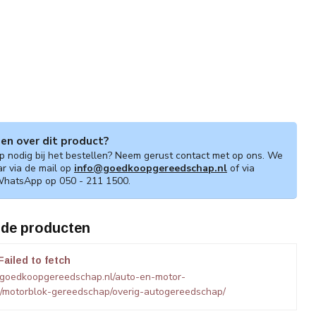
gen over dit product?
lp nodig bij het bestellen? Neem gerust contact met op ons. We
ar via de mail op
info@goedkoopgereedschap.nl
of via
WhatsApp op 050 - 211 1500.
rde producten
Failed to fetch
.goedkoopgereedschap.nl/auto-en-motor-
/motorblok-gereedschap/overig-autogereedschap/