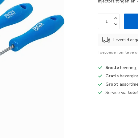
injectorzittingen e
Levertijd ong
Toevoegen om te verge
Snelle
levering,
Gratis
bezorging
Groot
assortime
Service via
tele