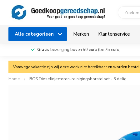
Alle categorieën
Merken
Klantenservice
Gratis
bezorging boven 50 euro (be 75 euro)
Vanwege vakantie zijn wij deze week niet bereikbaar en worden bestelli
Home
/
BGS Dieselinjectoren-reinigingsborstelset - 3 delig