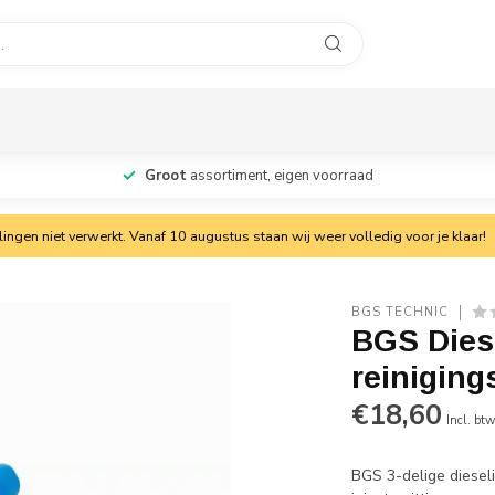
Groot
assortiment, eigen voorraad
ngen niet verwerkt. Vanaf 10 augustus staan wij weer volledig voor je klaar!
BGS TECHNIC
BGS Diese
reinigings
€18,60
Incl. bt
BGS 3-delige dieseli