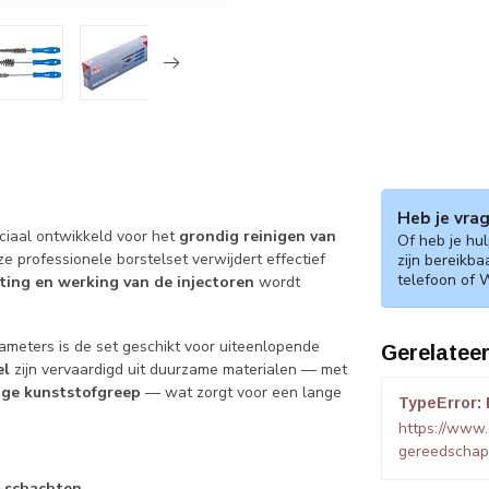
Heb je vra
ciaal ontwikkeld voor het
grondig reinigen van
Of heb je hu
ze professionele borstelset verwijdert effectief
zijn bereikba
telefoon of 
ting en werking van de injectoren
wordt
ameters is de set geschikt voor uiteenlopende
Gerelatee
el
zijn vervaardigd uit duurzame materialen — met
ige kunststofgreep
— wat zorgt voor een lange
TypeError: 
https://www
gereedschap
 -schachten