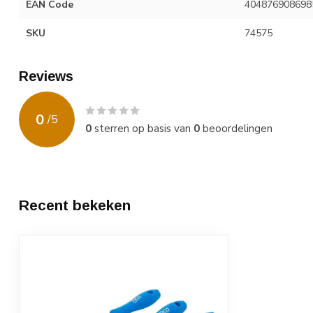
EAN Code
404876908698
SKU
74575
Reviews
0
/
5
0
sterren op basis van
0
beoordelingen
Recent bekeken