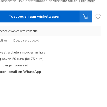
n -schachten. RVS borstelkoppen en verzinkte stelen.
Lees meer
.
Toevoegen aan winkelwagen
eveer 2 weken ivm vakantie
lijken
Deel dit product
 veel artikelen
morgen
in huis
 boven 50 euro (be 75 euro)
nt, eigen voorraad
foon, email en WhatsApp