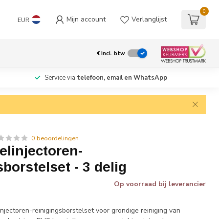
0
Mijn account
Verlanglijst
EUR
€
Incl. btw
Service via
telefoon, email en WhatsApp
0 beoordelingen
linjectoren-
borstelset - 3 delig
Op voorraad bij leverancier
w
njectoren-reinigingsborstelset voor grondige reiniging van