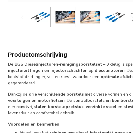
Productomschrijving
De
BGS Dieselinjectoren-reinigingsborstelset – 3 delig
is spe
injectorzittingen en injectorschachten
op
dieselmotoren
. De
koolstofafzettingen, vuil en roest, waardoor een
optimale afdich
gegarandeerd.
Dankzij de
drie verschillende borstels
met diverse vormen en di
voertuigen en motorfietsen
. De
spiraalborstels en komborst
een
roestvrijstalen borstelopzetstuk
,
verzinkte steel
en
stev
levensduur en comfortabel gebruik.
Voordelen en kenmerken:
Ideaal voor het
reinigen van diesel-injectorzittingen en