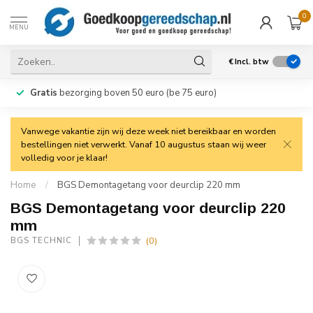
0
MENU
€
Incl. btw
Gratis
bezorging boven 50 euro (be 75 euro)
Vanwege vakantie zijn wij deze week niet bereikbaar en worden
bestellingen niet verwerkt. Vanaf 10 augustus staan wij weer
volledig voor je klaar!
Home
/
BGS Demontagetang voor deurclip 220 mm
BGS Demontagetang voor deurclip 220
mm
(0)
BGS TECHNIC