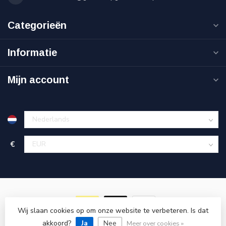
Categorieën
Informatie
Mijn account
€
Wij slaan cookies op om onze website te verbeteren. Is dat
akkoord?
© Copyright 2026 Goedkoopgereedschap.nl
Ja
Nee
Meer over cookies »