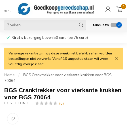
0
MENU
€
Incl. btw
Gratis
bezorging boven 50 euro (be 75 euro)
Vanwege vakantie zijn wij deze week niet bereikbaar en worden
bestellingen niet verwerkt. Vanaf 10 augustus staan wij weer
volledig voor je klaar!
Home
/
BGS Cranktrekker voor vierkante krukken voor BGS
70064
BGS Cranktrekker voor vierkante krukken
voor BGS 70064
(0)
BGS TECHNIC