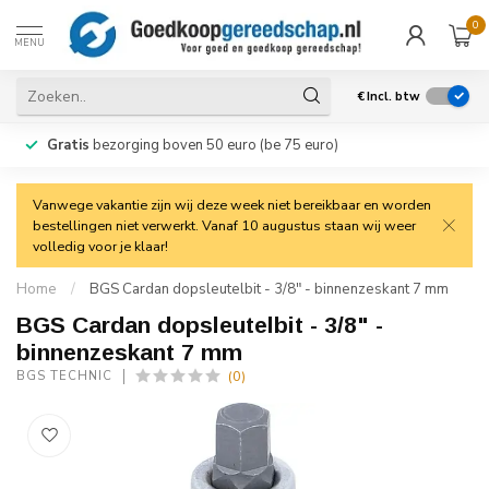
0
MENU
€
Incl. btw
Gratis
bezorging boven 50 euro (be 75 euro)
Vanwege vakantie zijn wij deze week niet bereikbaar en worden
bestellingen niet verwerkt. Vanaf 10 augustus staan wij weer
volledig voor je klaar!
Home
/
BGS Cardan dopsleutelbit - 3/8" - binnenzeskant 7 mm
BGS Cardan dopsleutelbit - 3/8" -
binnenzeskant 7 mm
(0)
BGS TECHNIC