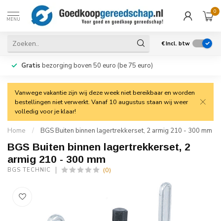
0
MENU
€
Incl. btw
Gratis
bezorging boven 50 euro (be 75 euro)
Vanwege vakantie zijn wij deze week niet bereikbaar en worden
bestellingen niet verwerkt. Vanaf 10 augustus staan wij weer
volledig voor je klaar!
Home
/
BGS Buiten binnen lagertrekkerset, 2 armig 210 - 300 mm
BGS Buiten binnen lagertrekkerset, 2
armig 210 - 300 mm
(0)
BGS TECHNIC