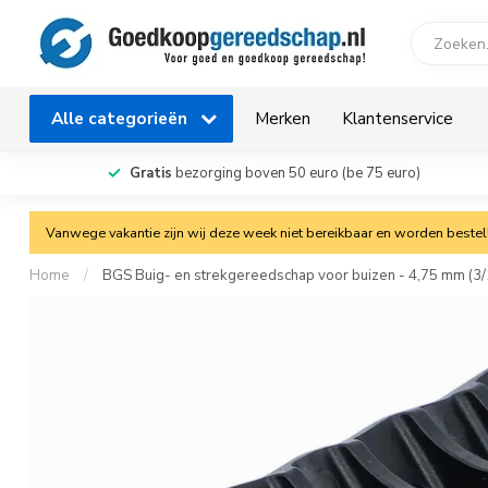
Alle categorieën
Merken
Klantenservice
Gratis
bezorging boven 50 euro (be 75 euro)
Vanwege vakantie zijn wij deze week niet bereikbaar en worden bestelli
Home
/
BGS Buig- en strekgereedschap voor buizen - 4,75 mm (3/