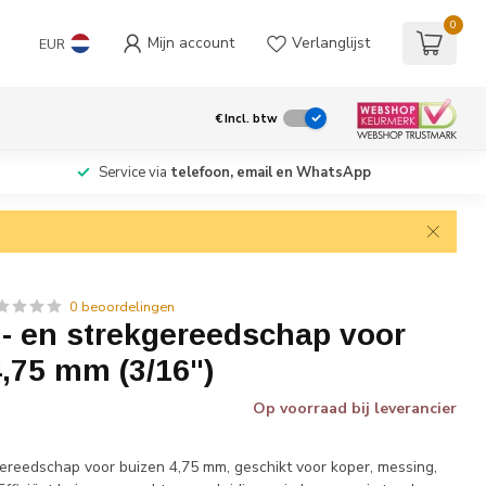
0
Mijn account
Verlanglijst
EUR
€
Incl. btw
Service via
telefoon, email en WhatsApp
0 beoordelingen
- en strekgereedschap voor
4,75 mm (3/16")
Op voorraad bij leverancier
w
ereedschap voor buizen 4,75 mm, geschikt voor koper, messing,