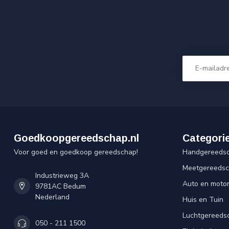
Goedkoopgereedschap.nl
Categori
Voor goed en goedkoop gereedschap!
Handgereeds
Meetgereeds
Industrieweg 3A
Auto en moto
9781AC Bedum
Nederland
Huis en Tuin
Luchtgereeds
050 - 211 1500