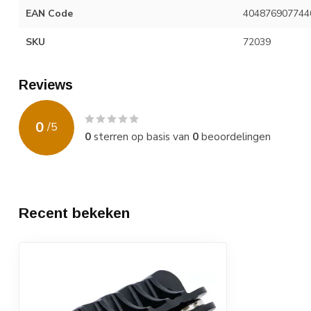
EAN Code
404876907744
SKU
72039
Reviews
0
/
5
0
sterren op basis van
0
beoordelingen
Recent bekeken