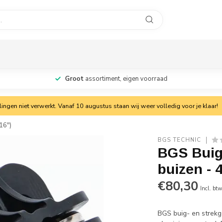
Groot
assortiment, eigen voorraad
ngen niet verwerkt. Vanaf 10 augustus staan wij weer volledig voor je klaar!
16")
BGS TECHNIC
BGS Buig
buizen - 
€80,30
Incl. bt
BGS buig- en strekg