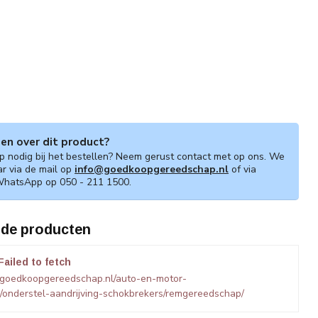
gen over dit product?
lp nodig bij het bestellen? Neem gerust contact met op ons. We
ar via de mail op
info@goedkoopgereedschap.nl
of via
WhatsApp op 050 - 211 1500.
rde producten
Failed to fetch
.goedkoopgereedschap.nl/auto-en-motor-
onderstel-aandrijving-schokbrekers/remgereedschap/