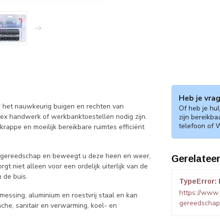
Heb je vra
r het nauwkeurig buigen en rechten van
Of heb je hu
lex handwerk of werkbanktoestellen nodig zijn.
zijn bereikba
telefoon of 
rappe en moeilijk bereikbare ruimtes efficiënt
et gereedschap en beweegt u deze heen en weer,
Gerelatee
gt niet alleen voor een ordelijk uiterlijk van de
 de buis.
TypeError: 
https://www
messing, aluminium en roestvrij staal en kan
gereedschap/
he, sanitair en verwarming, koel- en