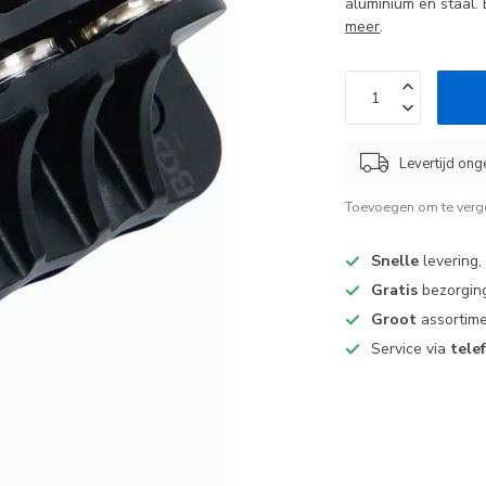
aluminium en staal. 
meer
.
Levertijd ong
Toevoegen om te verge
Snelle
levering,
Gratis
bezorging
Groot
assortime
Service via
tele