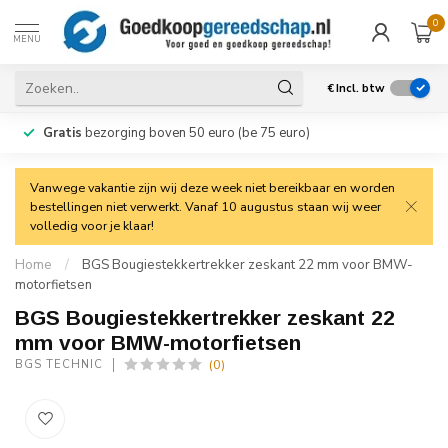
0
MENU
€
Incl. btw
Gratis
bezorging boven 50 euro (be 75 euro)
Vanwege vakantie zijn wij deze week niet bereikbaar en worden
bestellingen niet verwerkt. Vanaf 10 augustus staan wij weer
volledig voor je klaar!
Home
/
BGS Bougiestekkertrekker zeskant 22 mm voor BMW-
motorfietsen
BGS Bougiestekkertrekker zeskant 22
mm voor BMW-motorfietsen
(0)
BGS TECHNIC