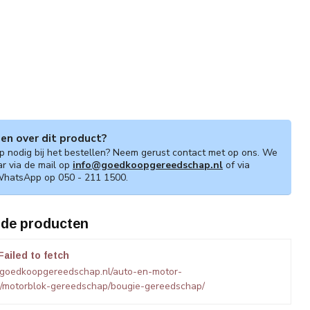
gen over dit product?
lp nodig bij het bestellen? Neem gerust contact met op ons. We
ar via de mail op
info@goedkoopgereedschap.nl
of via
WhatsApp op 050 - 211 1500.
rde producten
Failed to fetch
.goedkoopgereedschap.nl/auto-en-motor-
/motorblok-gereedschap/bougie-gereedschap/