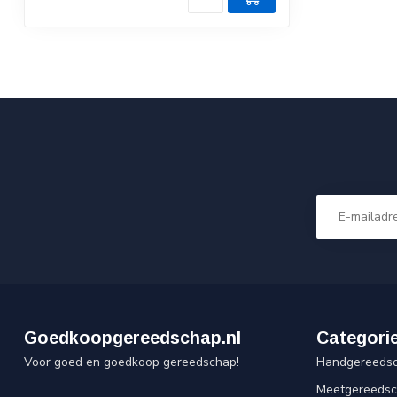
Goedkoopgereedschap.nl
Categori
Voor goed en goedkoop gereedschap!
Handgereeds
Meetgereeds