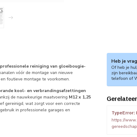
Heb je vra
professionele reiniging van gloeibougie-
Of heb je hu
iekanalen vóór de montage van nieuwe
zijn bereikba
telefoon of 
g en foutieve montage te voorkomen.
brande kool- en verbrandingsafzettingen
 Dankzij de nauwkeurige maatvoering
M12 x 1,25
Gerelatee
ef gereinigd, wat zorgt voor een correcte
 gebruik in professionele garages en
TypeError: 
https://www
gereedschap