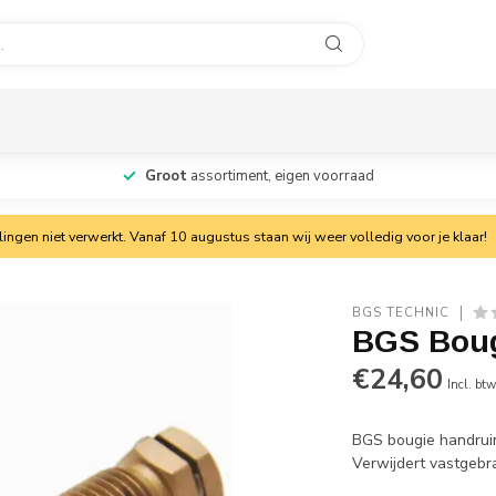
Groot
assortiment, eigen voorraad
ngen niet verwerkt. Vanaf 10 augustus staan wij weer volledig voor je klaar!
BGS TECHNIC
BGS Boug
€24,60
Incl. bt
BGS bougie handruim
Verwijdert vastgeb