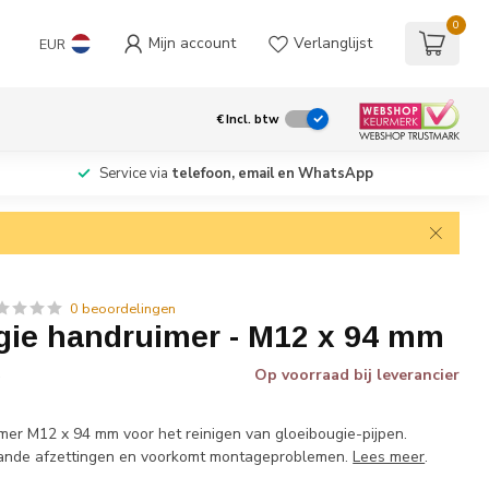
0
Mijn account
Verlanglijst
EUR
€
Incl. btw
Service via
telefoon, email en WhatsApp
0 beoordelingen
ie handruimer - M12 x 94 mm
Op voorraad bij leverancier
w
er M12 x 94 mm voor het reinigen van gloeibougie-pijpen.
rande afzettingen en voorkomt montageproblemen.
Lees meer
.