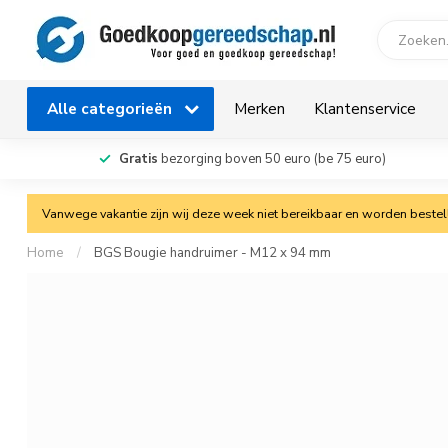
Alle categorieën
Merken
Klantenservice
Gratis
bezorging boven 50 euro (be 75 euro)
Vanwege vakantie zijn wij deze week niet bereikbaar en worden bestelli
Home
/
BGS Bougie handruimer - M12 x 94 mm